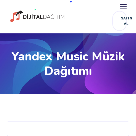
SATIN
AL!
Yandex Music Müzik
Dağıtımı
HEMEN BILGI AL